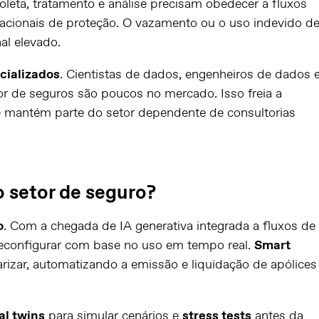
coleta, tratamento e análise precisam obedecer a fluxos
nacionais de proteção. O vazamento ou o uso indevido d
al elevado.
cializados
. Cientistas de dados, engenheiros de dados 
or de seguros são poucos no mercado. Isso freia a
 mantém parte do setor dependente de consultorias
o setor de seguro?
o
. Com a chegada de IA generativa integrada a fluxos de
 reconfigurar com base no uso em tempo real.
Smart
izar, automatizando a emissão e liquidação de apólices
al twins
para simular cenários e
stress tests
antes da