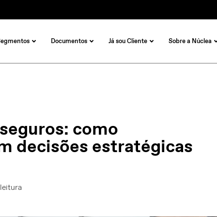
Segmentos
Documentos
Já sou Cliente
Sobre a Núclea
e seguros: como
m decisões estratégicas
leitura