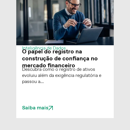
Inteligência de Dados
Relatório Consulta de CNPJ
Núclea: como aprimorar
análises de risco financeiro de
empresas
Entenda como o Relatório de Consulta de
CNPJs da Núclea usa dados transacionais
para...
Saiba mais