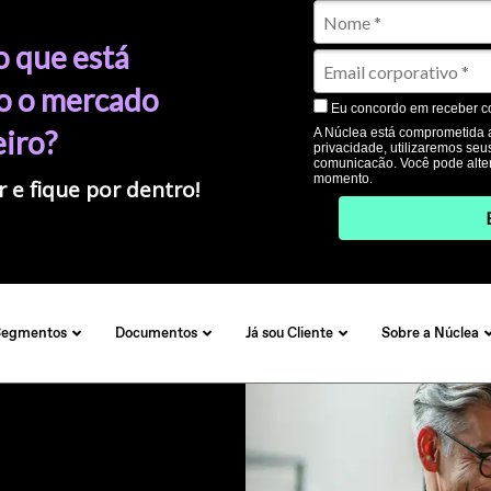
o que está
 o mercado
Eu concordo em receber c
eiro?
A Núclea está comprometida a
privacidade, utilizaremos se
comunicacão. Você pode alter
momento.
 e fique por dentro!
Segmentos
Documentos
Já sou Cliente
Sobre a Núclea