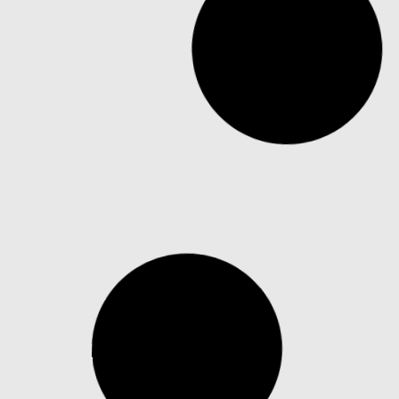
Balcão
Operações de Balcão: como a
Núclea mitiga riscos
operacionais e de contraparte
O mercado de Balcão desempenha um
papel central no funcionamento do
sistema financeiro. É...
Saiba mais