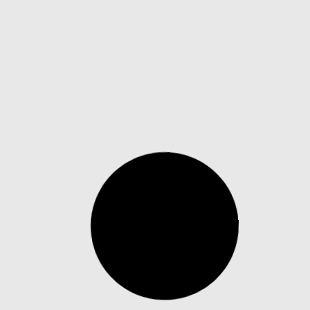
Seguros
Descubra como ter mais
segurança e rastreabilidade
nas operações de Previdência
e Capitalização como garantia
O nosso sistema de registro de
Previdência e Capitalização como
Garantia, é uma solução...
Saiba mais