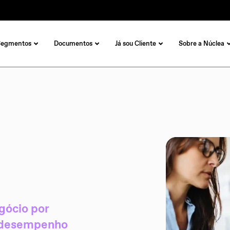
Segmentos
Documentos
Já sou Cliente
Sobre a Núclea
gócio por
o desempenho