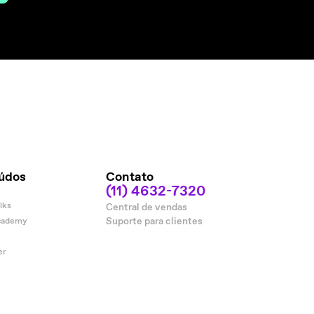
údos
Contato
(11) 4632-7320
lks
Central de vendas
Suporte para clientes
cademy
er