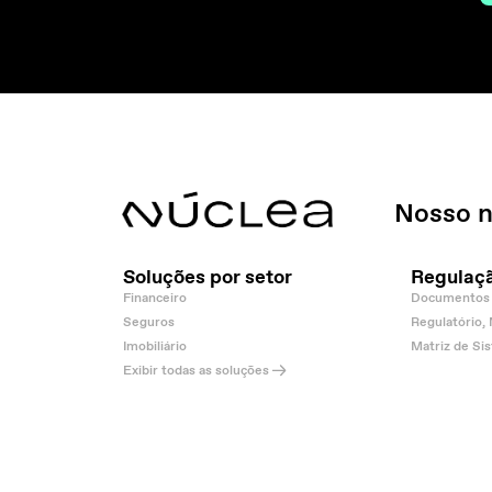
Nosso n
Soluções por setor
Regulaç
Financeiro
Documentos 
Seguros
Regulatório,
Imobiliário
Matriz de Si
Exibir todas as soluções