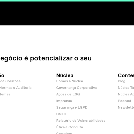
egócio é potencializar o seu
ão
Núclea
Conte
de Soluções
Somos a Núclea
Blog
 Normas e Auditoria
Governança Corporativa
Núclea Ta
stemas
Ações de ESG
Núclea A
Imprensa
Podcast
Segurança e LGPD
Newslett
CSIRT
Relatório de Vulnerabilidades
Ética e Conduta
Carreiras