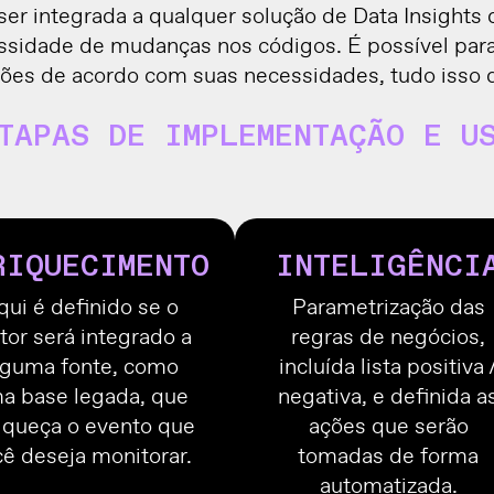
er integrada a qualquer solução de Data Insights 
ssidade de mudanças nos códigos. É possível para
ções de acordo com suas necessidades, tudo isso de 
TAPAS DE IMPLEMENTAÇÃO E U
RIQUECIMENTO
INTELIGÊNCI
qui é definido se o
Parametrização das
or será integrado a
regras de negócios,
lguma fonte, como
incluída lista positiva 
a base legada, que
negativa, e definida a
iqueça o evento que
ações que serão
ê deseja monitorar.
tomadas de forma
automatizada.