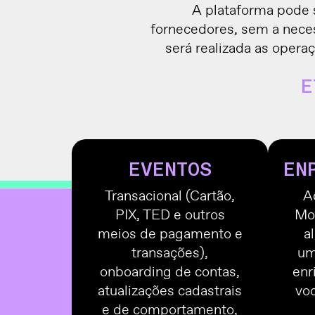
A plataforma pode s
fornecedores, sem a nece
será realizada as opera
E
EVENTOS
EN
Transacional (Cartão,
A
PIX, TED e outros
Mot
meios de pagamento e
a
transações),
um
onboarding de contas,
enr
atualizações cadastrais
voc
e de comportamento,