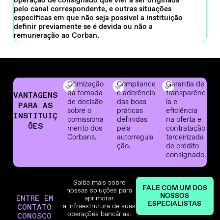
operação de consignado que vier a ser originada
pelo canal correspondente, e outras situações
específicas em que não seja possível a instituição
definir previamente se é devida ou não a
remuneração ao Corban.
Otimização
Compliance
Garantia de
da tomada
e aderência
transparênc
VANTAGENS
de decisão
das boas
ia e
PARA AS
sobre o
práticas
eficiência
INSTITUIÇ
comissiona
definidas
na oferta e
ÕES
mento dos
pela
contratação
Corbans.
autorregula
terceirizada
ção.
de crédito
consignado.
Saiba mais sobre
FALE COM UM DOS
nossas soluções para
NOSSOS
ENTRE EM
aprimorar
ESPECIALISTAS
a infraestrutura de suas
CONTATO
operações bancárias.
CONOSCO