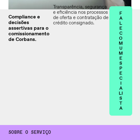
Transparência, segurança
e eficiência nos processos
F
Compliance e
de oferta e contratação de
A
decisões
crédito consignado.
L
assertivas para o
E
comissionamento
C
O
de Corbans.
M
U
M
E
S
P
E
C
I
A
LI
S
T
A
SOBRE O SERVIÇO