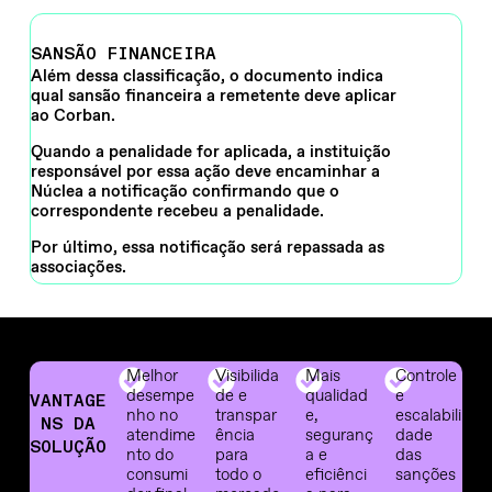
SANSÃO FINANCEIRA
Além dessa classificação, o documento indica
qual sansão financeira a remetente deve aplicar
ao Corban.
Quando a penalidade for aplicada, a instituição
responsável por essa ação deve encaminhar a
Núclea a notificação confirmando que o
correspondente recebeu a penalidade.
Por último, essa notificação será repassada as
associações.
Melhor
Visibilida
Mais
Controle
desempe
de e
qualidad
e
VANTAGE
nho no
transpar
e,
escalabili
NS DA
atendime
ência
seguranç
dade
SOLUÇÃO
nto do
para
a e
das
consumi
todo o
eficiênci
sanções