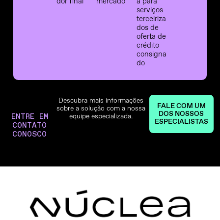
dor final
mercado
a para
serviços
terceiriza
dos de
oferta de
crédito
consigna
do
Descubra mais informações
FALE COM UM
sobre a solução com a nossa
DOS NOSSOS
ENTRE EM
equipe especializada.
ESPECIALISTAS
CONTATO
CONOSCO