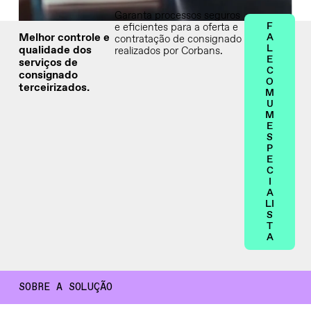
Garanta processos seguros
F
e eficientes para a oferta e
Melhor controle e
A
contratação de consignado
L
qualidade dos
realizados por Corbans.
E
serviços de
C
consignado
O
terceirizados.
M
U
M
E
S
P
E
C
I
A
LI
S
T
A
SOBRE A SOLUÇÃO