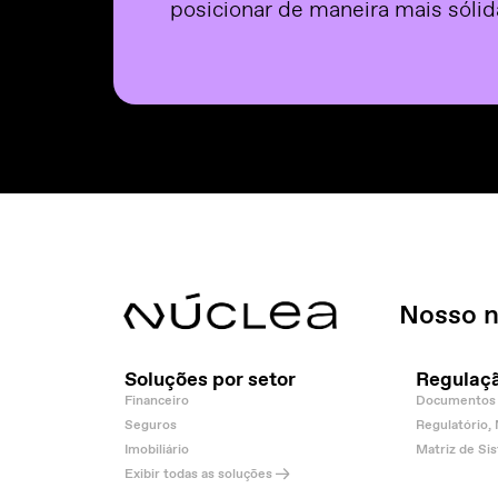
posicionar de maneira mais sóli
Nosso n
Soluções por setor
Regulaç
Financeiro
Documentos 
Seguros
Regulatório,
Imobiliário
Matriz de Si
Exibir todas as soluções