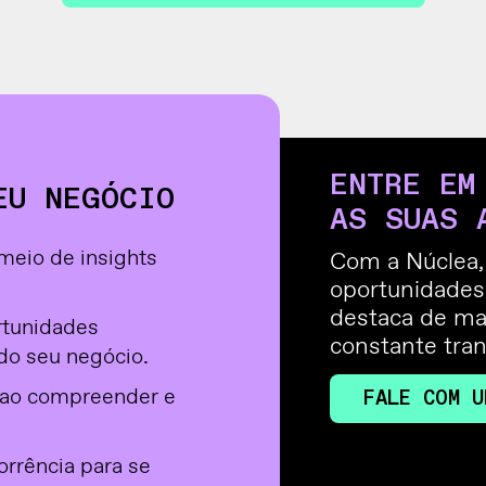
ENTRE EM
EU NEGÓCIO
AS SUAS 
meio de insights
Com a Núclea, 
oportunidades
destaca de ma
ortunidades
constante tra
 do seu negócio.
z ao compreender e
FALE COM U
rrência para se