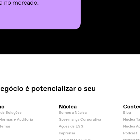
da no mercado.
egócio é potencializar o seu
ão
Núclea
Conte
de Soluções
Somos a Núclea
Blog
 Normas e Auditoria
Governança Corporativa
Núclea Ta
stemas
Ações de ESG
Núclea A
Imprensa
Podcast