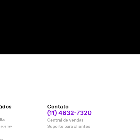
údos
Contato
(11) 4632-7320
lks
Central de vendas
Suporte para clientes
cademy