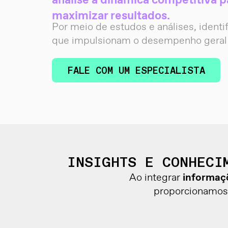
analise a dinâmica competitiva p
maximizar resultados.
Por meio de estudos e análises, ident
que impulsionam o desempenho geral 
FALE COM UM ESPECIALISTA
INSIGHTS E CONHECI
Ao integrar
informaçõ
proporcionamo