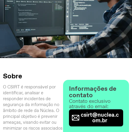
Sobre
O CSIRT é responsável por
Informações de
identificar, analisar e
contato
responder incidentes de
Contato exclusivo
segurança da informação no
através do email:
âmbito de rede da Núclea. O
csirt@nuclea.c
principal objetivo é prevenir
om.br
ameaças, visando evitar ou
minimizar os riscos associados