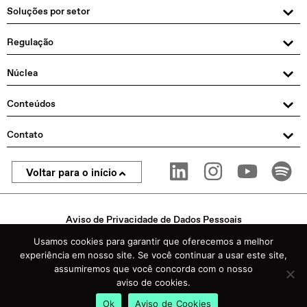
Soluções por setor
Regulação
Núclea
Conteúdos
Contato
Voltar para o início
Aviso de Privacidade de Dados Pessoais
© 2025 Núclea. Todos os direitos reservados
Usamos cookies para garantir que oferecemos a melhor
experiência em nosso site. Se você continuar a usar este site,
assumiremos que você concorda com o nosso
aviso de cookies.
CIP S.A. | Nome Fantasia: Núclea | CNPJ 44.393.564/0001-07 – Av. Brigadeiro Faria Lima, 1485 –
Jardim Paulistano – São Paulo – SP 01452-002
Ok
Aviso de Cookies