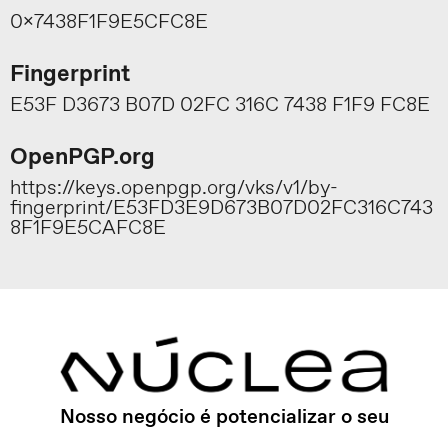
0x7438F1F9E5CFC8E
Fingerprint
E53F D3673 B07D 02FC 316C 7438 F1F9 FC8E
OpenPGP.org
https://keys.openpgp.org/vks/v1/by-
fingerprint/E53FD3E9D673B07D02FC316C743
8F1F9E5CAFC8E
Nosso negócio é potencializar o seu