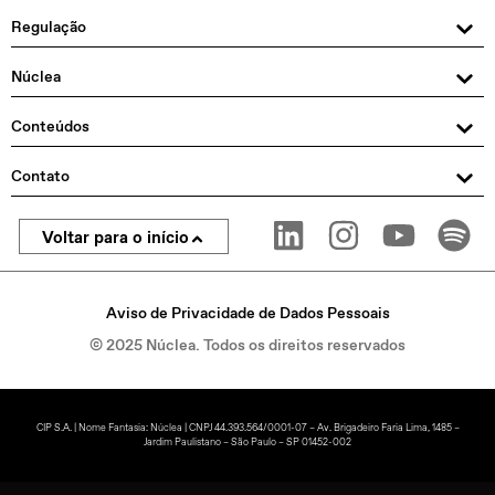
Regulação
Núclea
Conteúdos
Contato
Voltar para o início
Aviso de Privacidade de Dados Pessoais
© 2025 Núclea. Todos os direitos reservados
CIP S.A. | Nome Fantasia: Núclea | CNPJ 44.393.564/0001-07 – Av. Brigadeiro Faria Lima, 1485 –
Jardim Paulistano – São Paulo – SP 01452-002