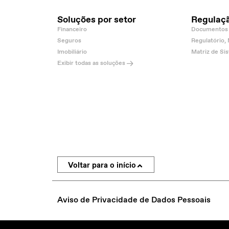
Soluções por setor
Regulaç
Financeiro
Documentos 
Seguros
Regulatório,
Imobiliário
Matriz de Si
Exibir todas as soluções
Voltar para o início
Aviso de Privacidade de Dados Pessoais