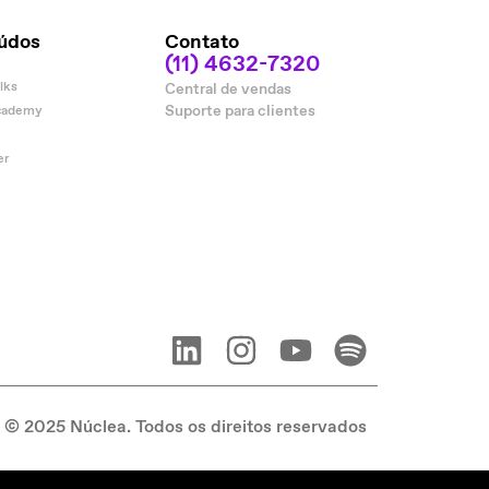
údos
Contato
(11) 4632-7320
lks
Central de vendas
Suporte para clientes
cademy
er
© 2025 Núclea. Todos os direitos reservados