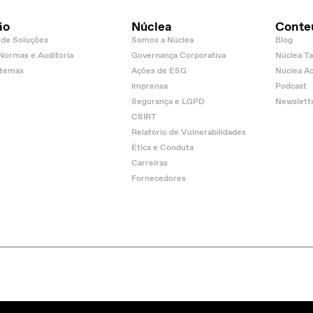
ão
Núclea
Conte
de Soluções
Somos a Núclea
Blog
 Normas e Auditoria
Governança Corporativa
Núclea Ta
stemas
Ações de ESG
Núclea A
Imprensa
Podcast
Segurança e LGPD
Newslett
CSIRT
Relatório de Vulnerabilidades
Ética e Conduta
Carreiras
Fornecedores