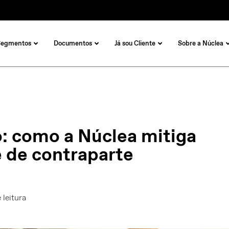
Segmentos
Documentos
Já sou Cliente
Sobre a Núclea
: como a Núclea mitiga
e de contraparte
 leitura