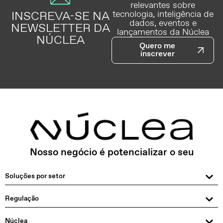
relevantes sobre
INSCREVA-SE NA
tecnologia, inteligência de
dados, eventos e
NEWSLETTER DA
lançamentos da Núclea
NÚCLEA
Quero me
inscrever
Nosso negócio é potencializar o seu
Soluções por setor
Regulação
Núclea